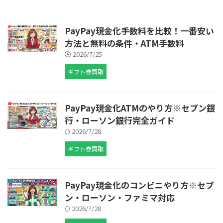
事では、ギフトグレースの電話番
較する際も、買取率だけでなく振
号・メールアドレス・問い合わせ
込手数料やキャンペーン内容まで
フォームなどの問い合わせ先を分
確認することが大切です。 この
PayPay現金化手数料を比較！一番安い
かりやすく解説します。また、電
記事では、ギフトグレースの最新
方法と無料の条件・ATM手数料
話がつながらない場合や返事 ...
キャンペーンコード・クーポン ...
2026/7/25
ギフト券買取
PayPay現金化ATMのやり方※セブン銀
行・ローソン銀行完全ガイド
2026/7/28
ギフト券買取
PayPay現金化のコンビニやり方※セブ
ン・ローソン・ファミマ対応
2026/7/28