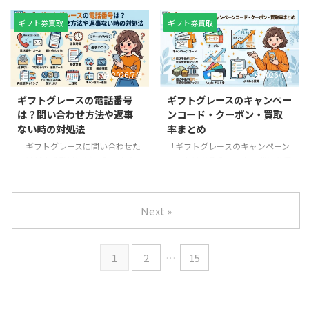
を公開しているか」「古物営業法
ように解説します。Appleギフト
は？」「空売りって本当にできる
をキャンセルしたい」「退会方法
を守っているか」「長年の運営実
カード・Amazonギフト券の買取
の？」と気になって検索している
が分からない」と困っていません
ギフト券買取
ギフト券買取
績があるか」は、安全性を判断す
手順はもちろん、申し込み前の準
方も多いのではないでしょうか。
か。 ギフトグレースでは、ログ
る重要な ...
備や失敗しな ...
結論から言うと、ギフトグレース
インできない原因やキャンセルで
には公式に姉妹サービスとして案
きるタイミング、退会時の注意点
2026/7/3
2026/7/2
内されている「ベテルギフト」が
を知っておくことで、多くのトラ
あり、両サービスは同じ株式会社
ブルはスムーズに解決できます。
ギフトグレースの電話番号
ギフトグレースのキャンペー
ノア商社が運営しています。ただ
この記事では、ギフトグレースの
は？問い合わせ方法や返事
ンコード・クーポン・買取
し、サービス内容は大きく異な
ログイン方法やログインできない
ない時の対処法
率まとめ
り、ギフトグレースは買取店、ベ
原因・対処法を詳しく解説しま
テルギフトはユーザー同士で売買
す。あわせて、キャンセル・退会
「ギフトグレースに問い合わせた
「ギフトグレースのキャンペーン
するフリマ型プラットフォームで
方法についても順番に紹介します
いけど電話番号はどこ？」「メー
コードはある？」「クーポンを使
す。 また、「空売り」や「5ch」
ので、利用前・利用後を問わず参
ルを送ったのに返事が来ない」
えば買取率は上がる？」「通常プ
で話題になる内容についても、実
考にしてください。 公式サイト
「申し込み後の状況を確認した
ランと翌日プランではどちらがお
際の仕組みを理解すると誤解して
でログイン・申し込みはこちら ...
い」と悩んでいませんか？ ギフ
得？」と気になっていませんか。
Next »
...
トグレースはAppleギフトカード
ギフト券買取サイトを利用するな
やAmazonギフト券などの買取サ
ら、少しでも高い買取率で現金化
ービスとして人気がありますが、
したいと考えるのは当然です。し
1
2
…
15
初めて利用する方や振込を待って
かし、キャンペーンコードの有無
いる方の中には、問い合わせ方法
だけで判断すると、本来受け取れ
や電話対応について不安を感じる
る金額を逃してしまうこともあり
方も少なくありません。 この記
ます。買取スイートなど他社と比