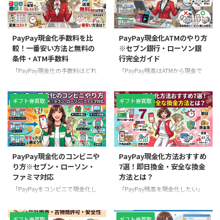
2026/7/25
2026/7/28
PayPay現金化手数料を比
PayPay現金化ATMのやり方
較！一番安い方法と無料の
※セブン銀行・ローソン銀
条件・ATM手数料
行完全ガイド
「PayPay現金化の手数料はどれ
「PayPay残高はATMから現金で
くらいかかる？」「PayPay現金
引き出せる？」「セブン銀行ATM
化で一番安い方法は？」「ATM出
やローソン銀行ATMならPayPay
金や銀行出金と比べて、どの方法
現金化できるの？」と疑問に思っ
ギフト券買取
ギフト券買取
がお得なの？」と気になっていま
て検索している方は多いでしょ
せんか。 この記事では、PayPay
う。 結論から言うと、PayPay残
現金化 手数料をテーマに、ATM出
高をATMから直接現金化できるケ
2026/7/28
2026/7/16
金・銀行出金・ギフト券買取・フ
ースは限られています。利用して
リマアプリなど主要な現金化方法
いる残高の種類によってはATM出
PayPay現金化のコンビニや
PayPay現金化方法おすすめ
を徹底比較します。また、
金できず、PayPay残高をそのま
り方※セブン・ローソン・
7選！即日換金・安全な換金
「PayPay 現金化 手数料なし」で
ま現金にすることはできません。
ファミマ対応
方法とは？
利用できる条件や、「PayPay
しかし、条件を満たせばセブン銀
ATM 手数料」「PayPay 残高 現金
行ATM・ローソン銀行ATMで現金
「PayPayをコンビニで現金化し
「PayPay残高を現金化したい」
化 手数料」「PayPay マネー 現金
を受け取る方法があります。ま
たい」「セブン・ローソン・ファ
「PayPayをできるだけ早く換金
化 手数料」「PayPay ポイント 現
た、ATMから出金できない場合で
ミマでPayPay残高を現金にでき
したい」と考えている方も多いで
...
も、ギフト券買取サービス（買 ...
るの？」と疑問に思っている方は
しょう。 しかし、PayPay残高は
ギフト券買取
ギフト券買取