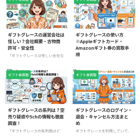
多いでしょう。 結論から言う
原則として自由に現金へ払い戻す
と、PayPay残高をコンビニだけ
ことはできません。そのため、安
で直接現金化する方法はありませ
全性・換金率・即日性を考慮した
2026/7/9
2026/7/7
ん。コンビニはPayPay加盟店と
方法を選ぶことが重要です。 こ
して支払いに利用できますが、残
の記事では、PayPay現金化方法
ギフトグレースの運営会社は
ギフトグレースの使い方
高をその場で現金へ交換するサー
おすすめ7選を比較し、それぞれ
怪しい？会社概要・古物商
※Appleギフトカード・
ビスは提供していません。 しか
のメリット・デメリットを分かり
許可・安全性
Amazonギフト券の買取手
し、コンビニを活用しながら
やすく解説します。また、換金率
順
PayPay現金化につなげる方法は
が高く、即日現金化しやすい方法
「ギフトグレースは怪しい会社な
あります。また、安全性や手数料
についても紹介しますので、自分
のでは？」「本当に振り込まれ
「ギフトグレースの使い方が分か
を考えると、買取スイートなどの
に合った方法を見つけてくださ
る？」「運営会社は信頼でき
らない…」「Appleギフトカード
専門サービスを利用した方がスム
い。 PayPay現金化方法おすすめ
る？」と不安に感じている方も多
やAmazonギフト券はどうやって
ギフト券買取
ギフト券買取
ーズなケースも少 ...
7選【結 ...
いでしょう。 結論からいうと、
申し込めばいいの？」と悩んでい
ギフトグレースは運営会社・所在
ませんか。 ギフトグレースは、
地・古物商許可番号・電話番号な
スマホやパソコンから24時間い
2026/7/6
2026/7/6
どを公式サイトで公開している電
つでも申し込みができるギフト券
子ギフト券買取サービスです。運
買取サービスです。初めて利用す
ギフトグレースの系列は？空
ギフトグレースのログイン・
営元は株式会社ノア商社で、
る方でも、申し込みの流れや必要
売り疑惑や5chの情報も徹底
退会・キャンセル方法まと
2010年設立の法人が運営してい
なものを事前に把握しておけば、
調査！
め
ます。 もちろん、どのギフト券
スムーズに現金化できます。 この
買取サービスにもメリット・デメ
記事では、ギフトグレースの使い
「ギフトグレースの系列店はど
ギフトグレースを利用していて、
リットはありますが、「会社情報
方ややり方を初心者向けに分かる
こ？」「ベテルギフトとの関係
「ログインできない」「申し込み