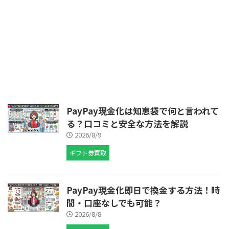
場所もない」 そんな状況でこの
ページにたどり着いたなら、まず
伝えたいことがあります。 結論
から言うと、お金0円・携帯なし
でも、仕事と住居を同時に確保す
ることは可能です。 実際に、ネ
ット環境も連絡手段もない状態か
ら、住み込みの仕事に就いて生活
を立て直した人は少なくありませ
ん。 この記事では、その現実的
なルートと具体的な方法を、専門
PayPay現金化は知恵袋で何と言われて
的かつ分かりやすく解説します。
る？口コミと安全な方法を解説
なぜ「お金0円・携帯なし」だと
2026/8/9
詰んだと感じるのか？ この状況
が厳しい理由は、単にお金がな ...
ギフト券買取
PayPay現金化即日で換金する方法！時
間・口座なしでも可能？
2026/8/8