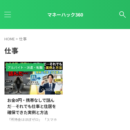
マネーハック360
HOME
>
仕事
仕事
アルバイト・派遣・転職
2026/5/26
お金0円・携帯なしで詰ん
だ…それでも仕事と住居を
確保できた実例と方法
「所持金はほぼゼロ」 「スマホ
も止まっている」 「今日泊まる