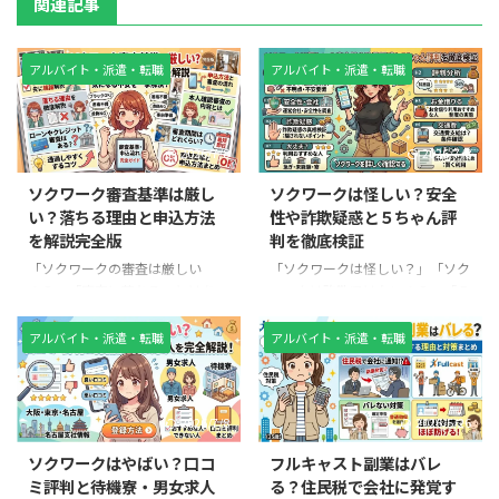
関連記事
アルバイト・派遣・転職
アルバイト・派遣・転職
2026/7/8
2026/7/8
ソクワーク審査基準は厳し
ソクワークは怪しい？安全
い？落ちる理由と申込方法
性や詐欺疑惑と５ちゃん評
を解説完全版
判を徹底検証
「ソクワークの審査は厳しい
「ソクワークは怪しい？」「ソク
の？」「審査に落ちることはあ
ワークは詐欺ではないの？」「５
る？」「本人確認や審査期間はど
ちゃんや知恵袋で悪い評判を見た
のくらい？」と気になっている方
けど大丈夫？」と不安に感じてい
アルバイト・派遣・転職
アルバイト・派遣・転職
も多いでしょう。 特に、お金に
る方も多いのではないでしょう
困っている方や住む場所がない方
か。 特に、お金に困っている人
にとって、寮付き求人や即入寮求
や住む場所がない人にとって、寮
2026/7/8
2026/5/26
人を紹介するソクワークは魅力的
付き・即日対応をうたう求人サー
なサービスです。しかし、申込前
ビスは魅力的な反面、「怪しい」
ソクワークはやばい？口コ
フルキャスト副業はバレ
に審査基準や落ちる理由を理解し
「闇バイトでは？」と警戒してし
ミ評判と待機寮・男女求人
る？住民税で会社に発覚す
ておかないと、思わぬところでつ
まうのも当然です。 結論からい