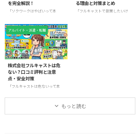
を完全解説！
る理由と対策まとめ
まずく可能性があります。 この
うと、ソクワークは運営会社や事
記事では、ソクワークの審査基
業所情報が公開されている求人紹
「ソクワークはやばいって本
「フルキャストで副業したいけ
準、本人確認審査、審査期間、申
介サービスであり、違法な闇バイ
当？」「待機寮は安全なの？」
ど、会社にバレるのが怖い…」と
込方法、落ちる理由まで徹底解説
ト業者とは性質が異なります。た
「お金がなくても働ける？」と気
悩んでいませんか？ 結論から言
します。 なお、ソクワークの安
だし、求人内容や勤務条件を十分
になっている方も多いでしょう。
うと、フルキャスト副業は正しい
アルバイト・派遣・転職
全性や評判が気になる方は、ソク
確認せずに応募すると、「思って
ソクワークは、住み込み求人や寮
知識がないと高確率でバレます。
ワークは ...
い ...
付き求人を中心に紹介しているサ
特に原因の大半は住民税の仕組み
ービスとして知られています。し
です。 この記事では、「なぜバ
2026/5/26
かし一方で、「やばい」「怪し
レるのか？」という仕組みから、
い」「危険」といった口コミも見
「どうすればバレないのか？」ま
株式会社フルキャストは危
かけるため、不安を感じる人も少
でを、初心者でも理解できるよう
ない？口コミ評判と注意
なくありません。 特に、所持金
に徹底解説します。 今すぐお金
点・安全対策
が少ない人や住む場所に困ってい
が必要な方でも、リスクを最小限
る人にとっては、本当に利用して
に抑えて副業できるようになりま
「フルキャストは危ないって本
大丈夫なのか事前に確認しておき
す。 フルキャスト副業はバレ
当？」と不安に感じていません
たいところです。 この記事で
る？結論と重要ポイント フルキ
か？ 結論から言うと、株式会社
は、ソクワークとは何なのか、や
ャスト副業は、何も対策しなけれ
フルキャスト自体は安全な企業で
もっと読む
ばいと言われる理由、口コミ評
ば会社にバレる可能性が高いで
すが、働き方や案件選びによって
判、待機寮 ...
す。 ...
は「危ない」と感じるケースがあ
るのも事実です。 本記事では、
口コミや知恵袋の評判をもとに、
本当に危ないのか、そして安全に