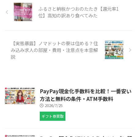
使う方法まで徹底解説します。
ふるさと納税かつおのたたき【還元率1
株式会社フルキャストは危ないの
か？結論 結論として、株式会社
位】高知の訳あり食べてみた
フルキャストは危ない会社ではあ
りませんが、単発バイトという特
性上、リスクがゼロではありませ
ん。 特に「案件の質」や「現場
【実態暴露】ノマドットの寮は住める？住
環境」によって評価が大きく分か
み込み求人の部屋・費用・注意点を本音解
れる ...
説
PayPay現金化手数料を比較！一番安い
方法と無料の条件・ATM手数料
2026/7/25
ギフト券買取