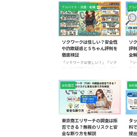
高く売れる？」と気になっていま
い評
アルバイト・派遣・転職
アル
せんか。 買取スイートはAppleギ
いる
フトカードやAmazonギフト券、
フト
PayPayギフトカードなどに対応
どの
したギフト券買取サービスです
便利
2026/7/8
が、買取率は常に一定ではありま
とっ
せん。ギフト券の種類や利用回
す。
ソクワークは怪しい？安全性
ソ
数、キャンペーンの有無、市場相
「買
や詐欺疑惑と５ちゃん評判を
評
場などによって変動します。 この
った
徹底検証
全
記事では、買取スイートの買取率
は、
「ソクワークは怪しい？」「ソク
「ソ
の目安やギフト券ごとの違い、初
てい
ワークは詐欺ではないの？」「５
当？
回・2回目以降の違いを詳しく解
の記
ちゃんや知恵袋で悪い評判を見た
「お
説します。また、クーポンやキャ
性や
けど大丈夫？」と不安に感じてい
にな
ンペーンを活用して少 ...
「本
会社設立
会社
る方も多いのではないでしょう
ソク
か。 特に、お金に困っている人や
付き
住む場所がない人にとって、寮付
ービ
き・即日対応をうたう求人サービ
かし
2026/5/26
スは魅力的な反面、「怪しい」
い」
「闇バイトでは？」と警戒してし
かけ
東京商工リサーチの調査は拒
タ
まうのも当然です。 結論からいう
なく
否できる？無視のリスクと安
料
と、ソクワークは運営会社や事業
が少
全な断り方を解説
提
所情報が公開されている求人紹介
る人