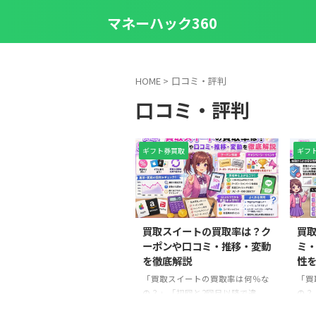
マネーハック360
HOME
>
口コミ・評判
口コミ・評判
ギフト券買取
ギフ
2026/6/24
買取スイートの買取率は？ク
買
ーポンや口コミ・推移・変動
ミ・
を徹底解説
性
「買取スイートの買取率は何％な
「買
の？」「初回と2回目以降で違
の？
う？」「クーポンを使えばもっと
込ま