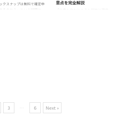
意点を完全解説
ックスナップは無料で確定申
夫なのか事前に確認しておき
んが、単発バイトという特性上、
きるのか？」という疑問は、
「仕事も住むところも同時に確保
ところです。 この記事では、
リスクがゼロではありません。
初めて申告する方や税理士費
したい」 「所持金が少なくてもす
ワークとは何なのか、やばい
特に「案件の質」や「現場環境」
節約したい個人事業主・副業
ぐ働きたい」 「住み込みで寮付
われる理由、口コミ評判、待
によって評価が大きく分かれる ...
ザーにとって非常に重要で
きの仕事を探したい」 そんな人
..
 結論から言うと、条件次第で
にとって、noma.（ノマドット）
料で申告可能ですが、すべて
は気になる選択肢かもしれませ
ースが無料になるわけではあ
ん。 特に、「住まいなし」「お
せん。 本記事では、無料で
金なし」「携帯も止まってる」と
る範囲・有料になる境界線・
いった切羽詰まった状況でも応募
的な料金比較・初心者向けの
しやすい求人を多数扱っていま
方まで、実務レベルで分かり
す。 この記事では、ノマドットの
く解説します。 「税理士に20
特徴、実際の利用者の声、メリッ
払うのは重い」「できればス
ト／注意点、そして「どう使うの
で終わらせたい」という方
がおすすめか？」を、できるだけ
最後まで読むことで最適な判
リアルに整理。 これから寮付き
できるようになります。 ...
の仕事を探す人にとって、判断材
料として使いやすい内容を ...
3
…
6
Next »