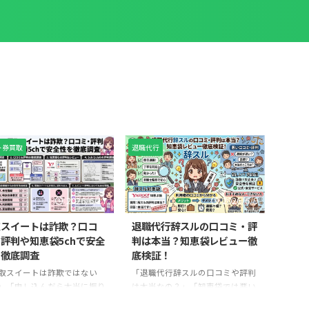
ト券買取
退職代行
2026/6/17
2026/6/9
取スイートは詐欺？口コ
退職代行辞スルの口コミ・評
評判や知恵袋5chで安全
判は本当？知恵袋レビュー徹
を徹底調査
底検証！
取スイートは詐欺ではない
「退職代行辞スルの口コミや評判
」「申し込んだら本当に振り
は本当なの？」「知恵袋では悪い
れる？」「知恵袋や5chで悪
口コミも見かけるけど大丈夫？」