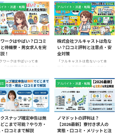
判はない？」と不安に感じて
「本当に会社を辞められるの？」
バイト・派遣・転職
アルバイト・派遣・転職
方も多いでしょう。 Appleギ
と不安に感じていませんか。 退
カードやAmazonギフト券な
職代行サービスを利用するのは人
電子ギフト券買取サービスは
生で何度もあることではないた
な反面、初めて利用する人に
め、実際に利用した人の口コミや
2026/7/8
2026/5/26
ては安全性が気になるもので
評判が気になるのは当然です。特
特に「買取スイート 詐欺」
に退職代行「辞スル」は、即日対
クワークはやばい？口コミ
株式会社フルキャストは危な
取スイート 騙された」とい
応やLINE相談が可能なサービスと
判と待機寮・男女求人を完
い？口コミ評判と注意点・安
キーワードで検索している方
して注目されていますが、一方で
解説！
全対策
申し込み直前の最終確認をし
「怪しい」「本当に退職できる
クワークはやばいって本
「フルキャストは危ないって本
るケースがほとんどです。 こ
の？」という声も見られます。 そ
」「待機寮は安全なの？」
当？」と不安に感じていません
事では、買取スイートの安全
こで本記事では、退職代行「辞ス
金がなくても働ける？」と気
か？ 結論から言うと、株式会社
評判について詳しく調査し、
ル」の口コミ・評判を徹底調査
っている方も多いでしょう。
フルキャスト自体は安全な企業で
当に利用して大 ...
し、良い口コミ・悪い口コミの両
設立
アルバイト・派遣・転職
ワークは、住み込み求人や寮
すが、働き方や案件選びによって
...
求人を中心に紹介しているサ
は「危ない」と感じるケースがあ
スとして知られています。し
るのも事実です。 本記事では、口
一方で、「やばい」「怪し
コミや知恵袋の評判をもとに、本
2026/5/26
2026/5/25
「危険」といった口コミも見
当に危ないのか、そして安全に使
るため、不安を感じる人も少
う方法まで徹底解説します。 株式
ックスナップ確定申告は無
ノマドットの評判は？
ありません。 特に、所持金
会社フルキャストは危ないのか？
でどこまで可能？やり方・
【2026最新】寮付き求人の
ない人や住む場所に困ってい
結論 結論として、株式会社フルキ
出・口コミまで解説
実態・口コミ・メリットと注
にとっては、本当に利用して
ャストは危ない会社ではありませ