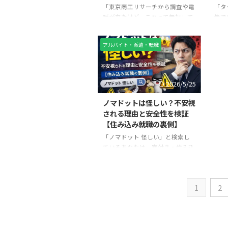
「東京商工リサーチから調査や電
「タ
サービスであり、違法な闇バイト
大丈
話が来たけど、これって無視して
告で
業者とは性質が異なります。ただ
たい
いいの？」と不安に感じている方
特に
し、求人内容や勤務条件を十分確
ソク
は非常に多いです。 特に個人事業
用を
認せずに応募すると、「思ってい
と言
アルバイト・派遣・転職
主や中小企業の経営者にとって
ユー
...
機寮 .
は、「義務なのか？」「答えない
す。
と不利になるのか？」は気になる
は無
ポイントです。 結論から言うと、
のケ
2026/5/25
東京商工リサーチの調査は法的な
りま
義務はなく、拒否可能です。 ただ
でき
ノマドットは怪しい？不安視
し、何も考えずに無視すると、思
具体
される理由と安全性を検証
わぬ信用リスクにつながる可能性
やり
【住み込み就職の裏側】
があります。 この記事では、拒
やす
「ノマドット 怪しい」と検索し
否・無視の可否、リスク、そして
万円
ているあなたは、寮付き・住み込
安全な断り方までをわかりやすく
マホ
みで働けるという条件に魅力を感
解説します。 実際、僕の会社に、
は、
じつつも、 「うますぎる話で
東京商工リサーチから「企 ...
断が
は？」 「詐欺や危険な仕事では
1
2
ないのか？」 と不安に思っている
のではないでしょうか。 結論か
ら言うと、ノマドットは怪しいサ
ービスではありません。 ただ